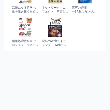
武器になる哲学 人
ネットワーク・エ
真実の瞬間
生を生き抜くため
フェクト 事業と
―SAS(スカンジナ
の哲学・思想のキ
プロダクトに欠か
ビア航空)のサービ
ーコンセプト50
せない強力で重要
ス戦略はなぜ成功
なフレームワーク
したか
情報処理教科書 プ
沈黙のWebライテ
ロジェクトマネー
ィング —Webマー
ジャ 2023年版
ケッター ボーンの
激闘—〈SEOのた
めのライティング
教本〉