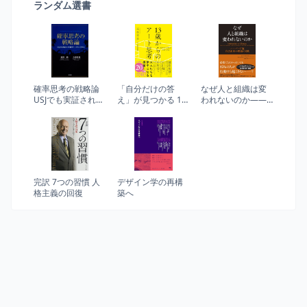
ランダム選書
確率思考の戦略論
「自分だけの答
なぜ人と組織は変
USJでも実証された
え」が見つかる 13
われないのか――
数学マーケティン
歳からのアート思
ハーバード流 自己
グの力
考
変革の理論と実践
完訳 7つの習慣 人
デザイン学の再構
格主義の回復
築へ