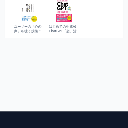
略的活用が組織変
践方法論
件
革を加速する
(impress top gear)
ユーザーの「心の
はじめての生成AI
声」を聴く技術 ~ユ
ChatGPT「超」活
ーザー調査に潜む
用術
50の落とし穴とそ
の対策