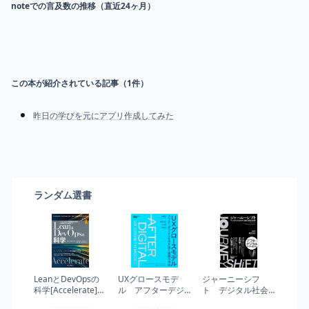
noteでの言及数の推移（直近24ヶ月）
この本が紹介されている記事（
1
件）
昨日の学びを元にアプリ作成してみた
ランダム選書
LeanとDevOpsの
UXグロースモデ
ジャーニーシフ
科学[Accelerate]
ル アフターデジ
ト デジタル社会
テクノロジーの戦
タルを生き抜く実
を生き抜く前提条