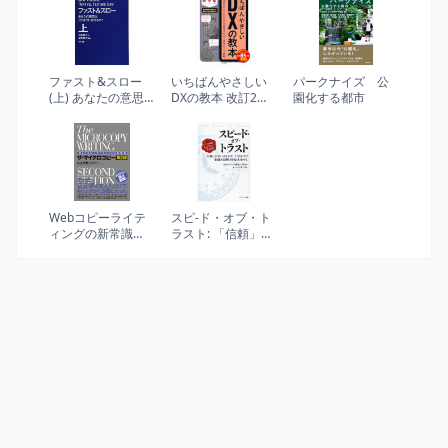
ファスト&スロー
いちばんやさしい
パークナイズ 公
(上) あなたの意思
DXの教本 改訂2
園化する都市
はどのように決ま
版 人気講師が教
るか? (ハヤカワ・
えるビジネスを変
ノンフィクション
革するAI時代のIT
文庫)
戦略
Webコピーライテ
スピ-ド・オブ・ト
ィングの新常識
ラスト: 「信頼」が
ザ・マイクロコピ
スピ-ドを上げ、コ
ー[第2版]
ストを下げ、組織
の影響力を最大化
する