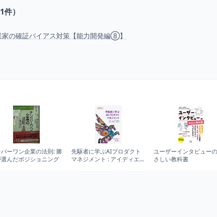
1
件）
業家の確証バイアス対策【能力開発編⑧】
バーワン企業の法則: 勝
先駆者に学ぶAIプロダクト
ユーザーインタビュー
が選んだポジショニング
マネジメント : アイディエー
さしい教科書
ションから設計、構築、市
場投入、運用まで