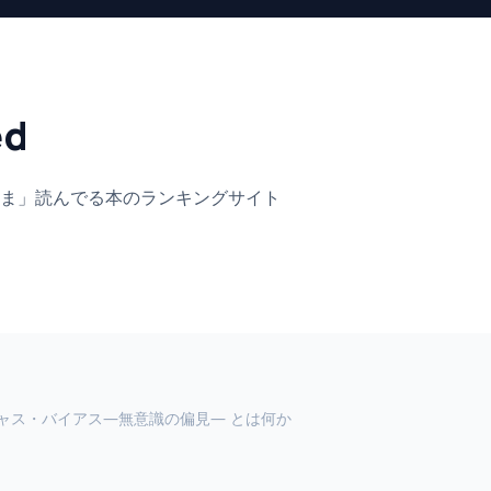
ed
ま」
読んでる本のランキングサイト
ャス・バイアス―無意識の偏見― とは何か