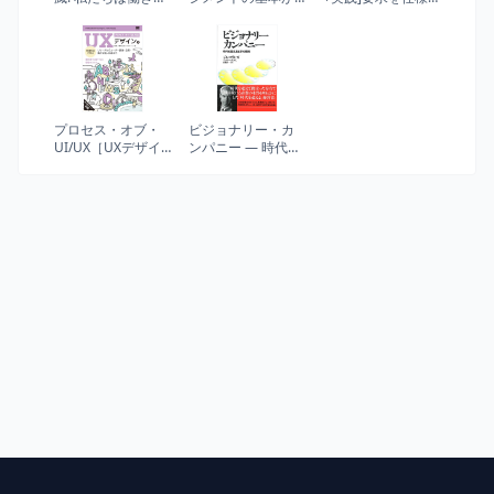
をどう変えるべき
これ1冊でしっかり
化する技術・表現
か (NHK出版新書
身につく本
する技術 -仕様が書
728)
けていますか?
プロセス・オブ・
ビジョナリー・カ
UI/UX［UXデザイ
ンパニー ― 時代を
ン編］ 実践形式で
超える生存の原則
学ぶリサーチから
ユーザー調査・企
画・要件定義・改
善まで