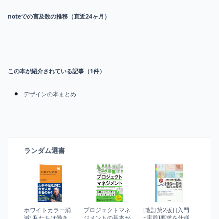
noteでの言及数の推移（直近24ヶ月）
この本が紹介されている記事（
1
件）
デザインの本まとめ
ランダム選書
ホワイトカラー消
プロジェクトマネ
[改訂第2版] [入門
滅: 私たちは働き方
ジメントの基本が
+実践]要求を仕様