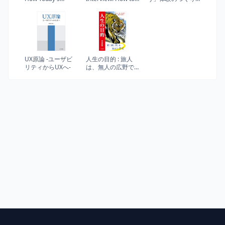
Fastest-Growing
Land a Product
かた 人を動かす
Companies Drive
Manager Job in
「直感・驚き・物
Breakout Success
Technology
語」のしくみ
(Cracking the
Interview &
Career)
UX原論 -ユーザビ
人生の目的 : 旅人
リティからUXへ-
は、無人の広野で
猛虎に出会う