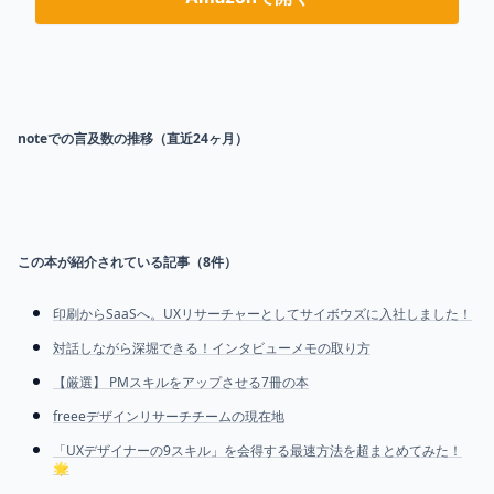
noteでの言及数の推移（直近24ヶ月）
この本が紹介されている記事（
8
件）
印刷からSaaSへ。UXリサーチャーとしてサイボウズに入社しました！
対話しながら深堀できる！インタビューメモの取り方
【厳選】 PMスキルをアップさせる7冊の本
freeeデザインリサーチチームの現在地
「UXデザイナーの9スキル」を会得する最速方法を超まとめてみた！
🌟