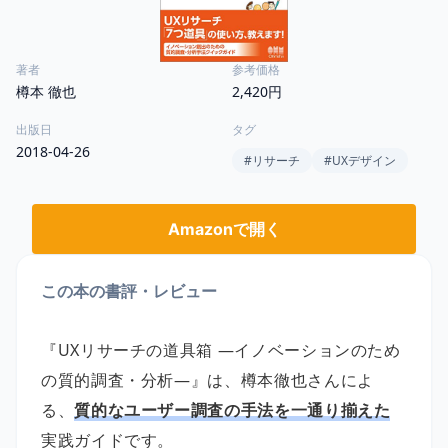
著者
参考価格
樽本 徹也
2,420円
出版日
タグ
2018-04-26
#
リサーチ
#
UXデザイン
Amazonで開く
この本の書評・レビュー
『UXリサーチの道具箱 ―イノベーションのため
の質的調査・分析―』は、樽本徹也さんによ
る、
質的なユーザー調査の手法を一通り揃えた
実践ガイドです。