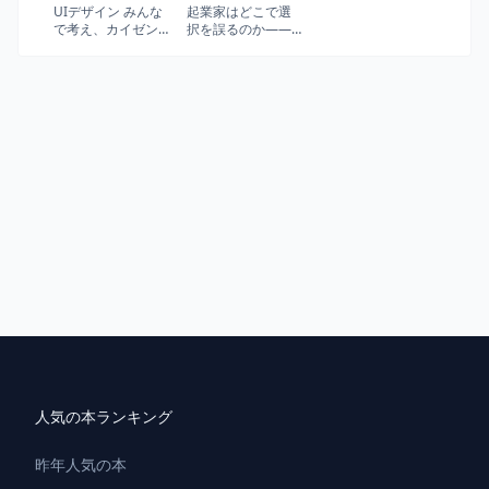
UIデザイン みんな
起業家はどこで選
で考え、カイゼン
択を誤るのか――
する。
スタートアップが
必ず陥る9つのジレ
ンマ
人気の本ランキング
昨年人気の本