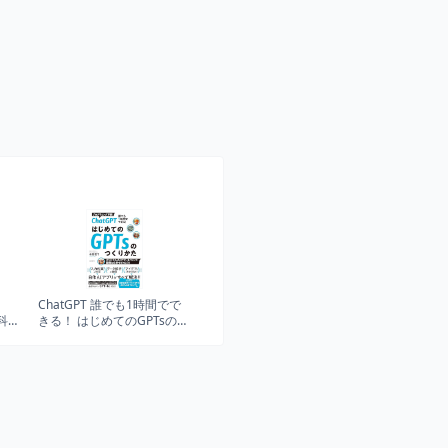
る
ChatGPT 誰でも1時間でで
教科書
きる！ はじめてのGPTsのつ
くり方 (オリジナルAI アプ
リをつくって、面倒な仕事
を任せよう！)