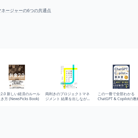
マネージャーの6つの共通点
2.0 新しい経済のルール
両利きのプロジェクトマネ
この一冊で全部わか
方 (NewsPicks Book)
ジメント 結果を出しながら
ChatGPT & Copilotの
メンバーが主体性を取り戻
［改訂第2版］
す技術