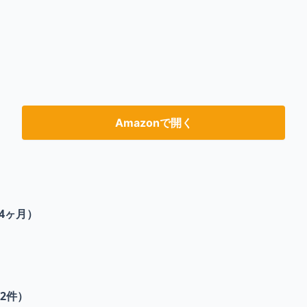
Amazonで開く
4ヶ月）
2
件）