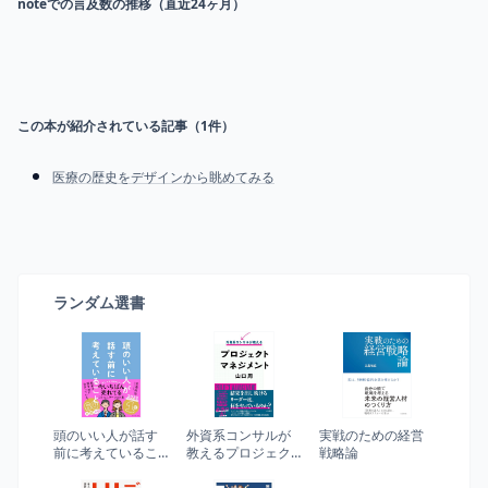
noteでの言及数の推移（直近24ヶ月）
この本が紹介されている記事（
1
件）
医療の歴史をデザインから眺めてみる
ランダム選書
頭のいい人が話す
外資系コンサルが
実戦のための経営
前に考えているこ
教えるプロジェク
戦略論
と
トマネジメント