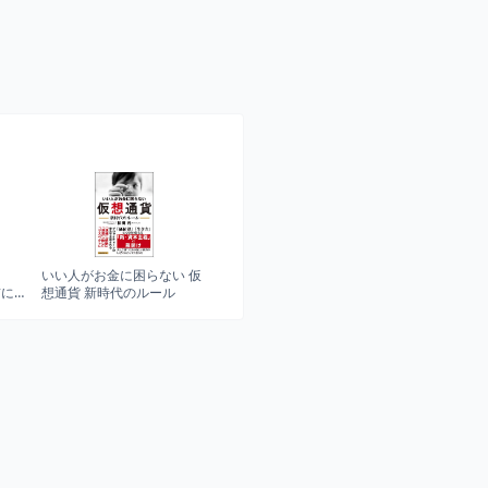
ト
いい人がお金に困らない 仮
前に
想通貨 新時代のルール
パタ