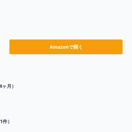
Amazonで開く
4ヶ月）
1
件）