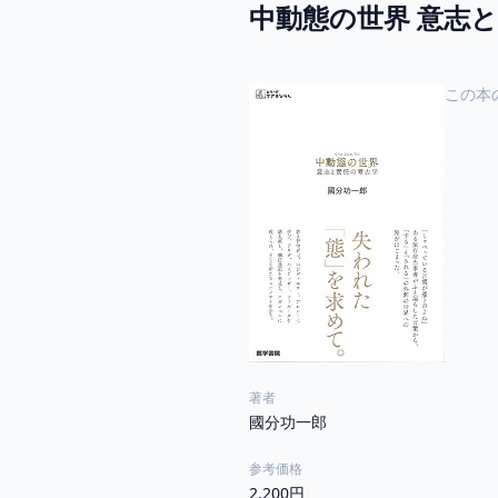
中動態の世界 意志と
この本
著者
國分功一郎
参考価格
2,200円