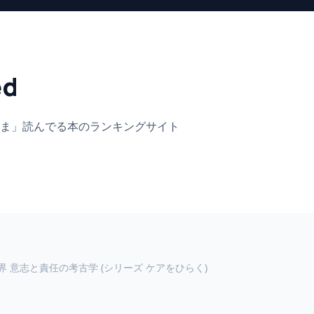
ed
ま」
読んでる本のランキングサイト
 意志と責任の考古学 (シリーズ ケアをひらく)