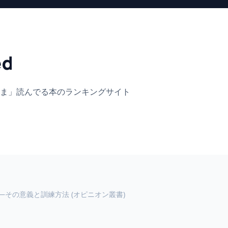
ed
ま」
読んでる本のランキングサイト
―その意義と訓練方法 (オピニオン叢書)