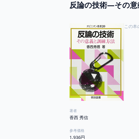
反論の技術―その意義
この本
著者
香西 秀信
参考価格
1,936円