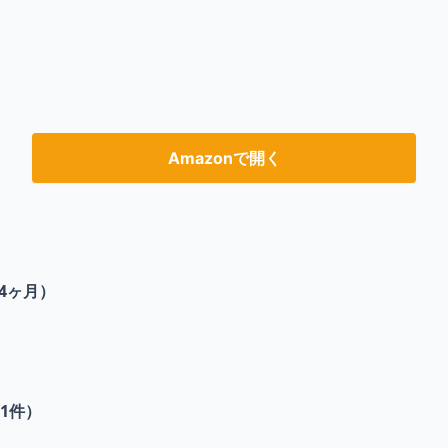
Amazonで開く
4ヶ月）
1
件）