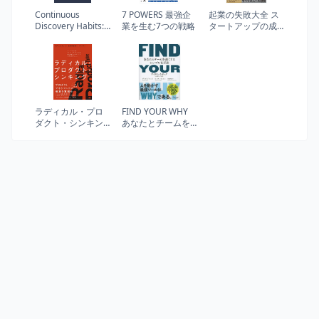
Continuous
7 POWERS 最強企
起業の失敗大全 ス
Discovery Habits:
業を生む7つの戦略
タートアップの成
Discover Products
否を決める6つのパ
that Create
ターン
Customer Value
and Business
Value
ラディカル・プロ
FIND YOUR WHY
ダクト・シンキン
あなたとチームを
グ イノベーティブ
強くするシンプル
なソフトウェア・
な方法
サービスを生み出
す5つのステップ