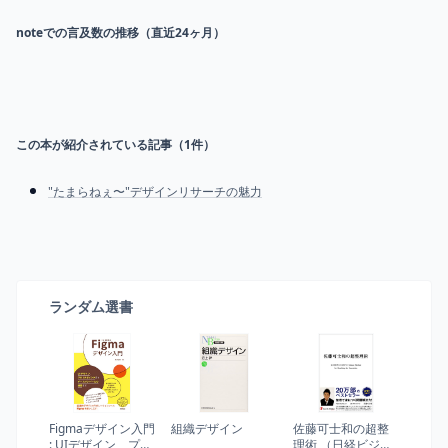
noteでの言及数の推移（直近24ヶ月）
この本が紹介されている記事（
1
件）
"たまらねぇ〜"デザインリサーチの魅力
ランダム選書
Figmaデザイン入門
組織デザイン
佐藤可士和の超整
: UIデザイン、プロ
理術 （日経ビジネ