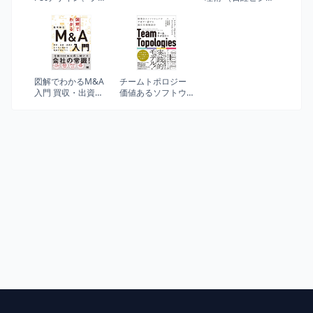
トタイピングから
ス人文庫）
チームメンバーと
の連携まで : 日本語
版対応
図解でわかるM&A
チームトポロジー
入門 買収・出資・
価値あるソフトウ
提携のしくみと流
ェアをすばやく届
れの知識が身につ
ける適応型組織設
く
計