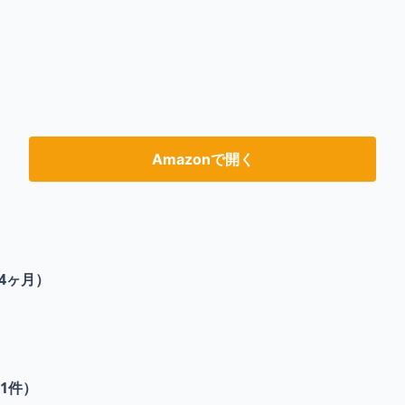
Amazonで開く
4ヶ月）
1
件）