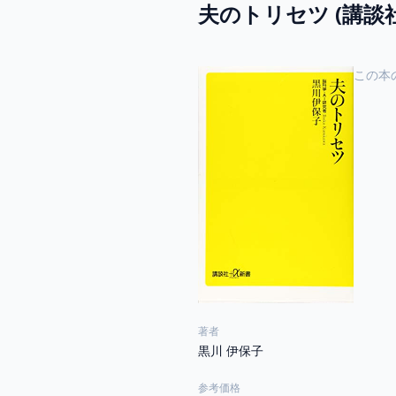
夫のトリセツ (講談社
この本
著者
黒川 伊保子
参考価格