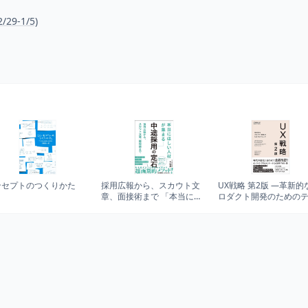
9-1/5)
ンセプトのつくりかた
採用広報から、スカウト文
UX戦略 第2版 ―革新的
章、面接術まで 「本当にほ
ロダクト開発のための
しい人材」が集まる中途採
ニック
用の定石