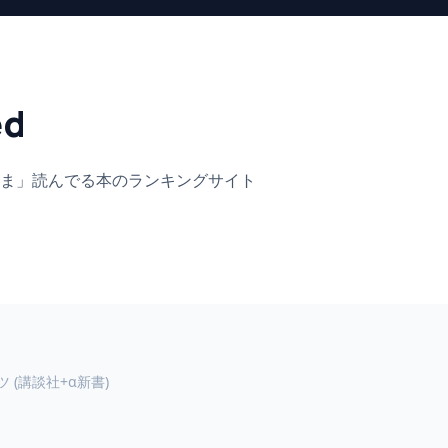
ed
ま」
読んでる本のランキングサイト
 (講談社+α新書)