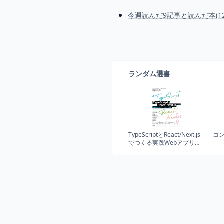
今週読んだ9記事と読んだ本(12/2
ランダム選書
TypeScriptとReact/Next.js
コ
でつくる実践Webアプリケ
ーション開発