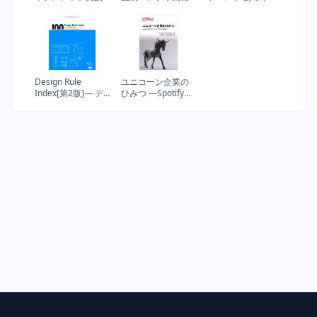
講座
入門 : AWS深掘り
ビジネスを一変さ
ガイド
せる最強戦略
Design Rule
ユニコーン企業の
Index[第2版]― デ
ひみつ ―Spotifyで
ザイン、新・
学んだソフトウェ
25+100の法則
アづくりと働き方