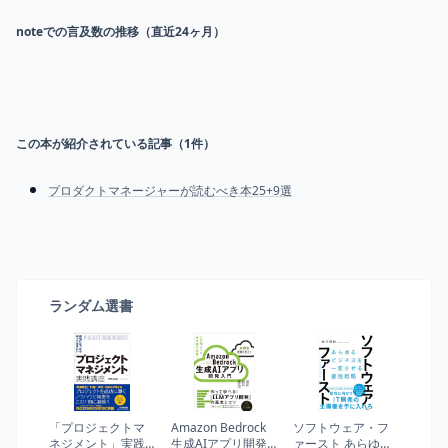
noteでの言及数の推移（直近24ヶ月）
この本が紹介されている記事（
1
件）
プロダクトマネージャーが読むべき本25+9選
ランダム選書
「プロジェクトマ
Amazon Bedrock
ソフトウェア・フ
ネジメント」実践
生成AIアプリ開発
ァースト あらゆる