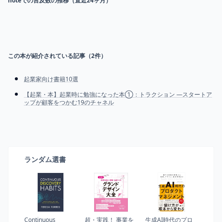
noteでの言及数の推移（直近24ヶ月）
この本が紹介されている記事（
2
件）
起業家向け書籍10選
【起業・本】起業時に勉強になった本①：トラクション ―スタートア
ップが顧客をつかむ19のチャネル
ランダム選書
Continuous
超・実践！ 事業を
生成AI時代のプロ