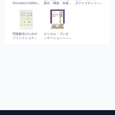
Discovery Habits:
創出・構築・加速
ダクトマネジメン
Discover Products
させる グランドデ
ト 勝てる事業の原
that Create
ザイン大全
則から戦略、デザ
Customer Value
イン、成功事例ま
and Business
で
Value
問題解決のための
ロジカル・プレゼ
ファンクショナ
ンテーション――
ル・アプローチ入
自分の考えを効果
門
的に伝える戦略コ
ンサルタントの
「提案の技術」