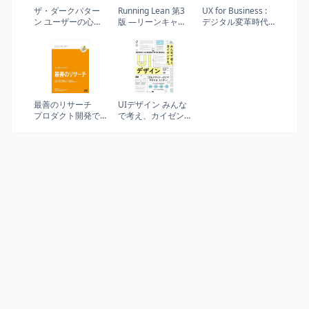
ザ・ダークパター
Running Lean 第3
UX for Business :
ン ユーザーの心や
版 ―リーンキャン
デジタル変革時代
行動をあざむくデ
バスから始める継
のビジネスデザイ
ザイン
続的イノベーショ
ン手法
ンフレームワーク
(THE LEAN SERIES)
最善のリサーチ
UIデザイン みんな
プロダクト開発で
で考え、カイゼン
最善なリサーチと
する。
は何か。計画から
実施、結果の分析
まで、本質的解説
から学ぶ。