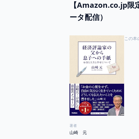
【Amazon.co
ータ配信）
この本
著者
山崎 元