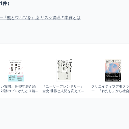
1
件）
─『熊とワルツを』流 リスク管理の本質とは
良い質問」を40年磨き続
「ユーザーフレンドリー」
クリエイティブデモク
た対話のプロがたどり着
全史 世界と人間を変えてき
ー 「わたし」から社
た 「なぜ」と聞かない質
た「使いやすいモノ」の法
変える、ソーシャルイ
術
則
ーションのはじめかた