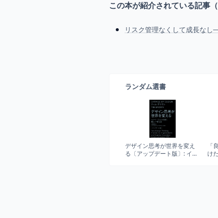
この本が紹介されている記事（
リスク管理なくして成長なし─
ランダム選書
デザイン思考が世界を変え
「
る〔アップデート版〕: イノ
け
ベーションを導く新しい考
い
え方
問