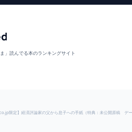
ed
ま」
読んでる本のランキングサイト
on.co.jp限定】経済評論家の父から息子への手紙（特典：未公開原稿 デ