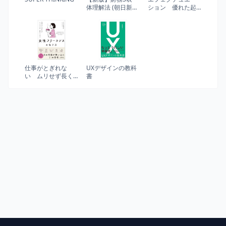
体理解法 (朝日新
ション 優れた起
書)
業家が実践する「5
つの原則」
仕事がとぎれな
UXデザインの教科
い ムリせず長く
書
続けられる 女性フ
リーランスの働き
方