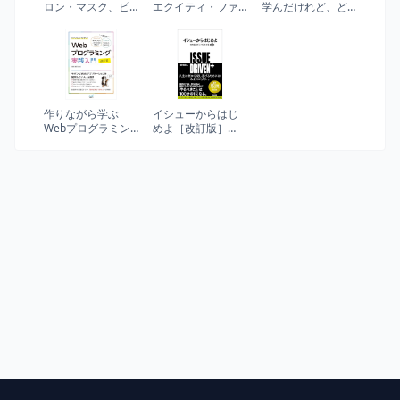
ロン・マスク、ピ
エクイティ・ファ
学んだけれど、ど
ーター・ティール
イナンス
う使えばいいかわ
と世界一のリスク
からない人へ
テイカーたちの薄
氷の伝説
作りながら学ぶ
イシューからはじ
Webプログラミン
めよ［改訂版］
グ実践入門 改訂版
――知的生産の
「シンプルな本
質」