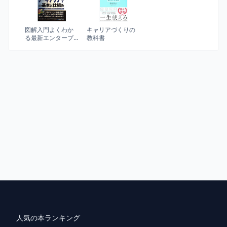
図解入門よくわか
キャリアづくりの
る最新エンタープ
教科書
ライズ・アーキテ
クチャの基本と仕
組み (How-nual図
解入門Visual Guide
Book)
人気の本ランキング