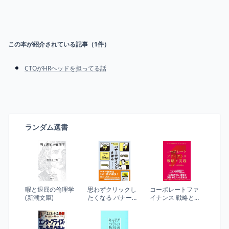
この本が紹介されている記事（
1
件）
CTOがHRヘッドを担ってる話
ランダム選書
暇と退屈の倫理学
思わずクリックし
コーポレートファ
(新潮文庫)
たくなる バナーデ
イナンス 戦略と実
ザインのきほん
践