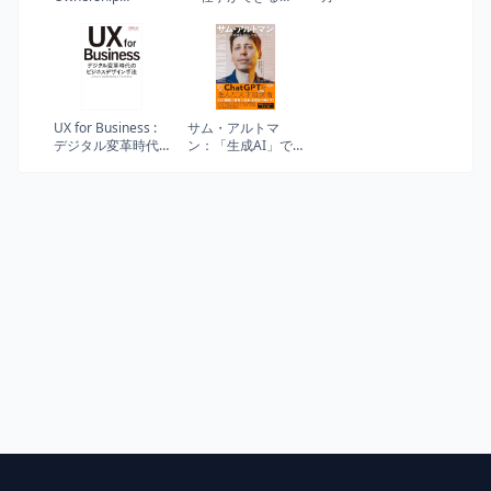
Analysis
人」に共通する、
たった1つの思考法
UX for Business :
サム・アルトマ
デジタル変革時代
ン：「生成AI」で
のビジネスデザイ
世界を手にした起
ン手法
業家の野望