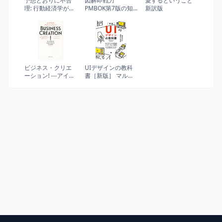
予想どおりに不合
図解即戦力
愛するということ
理: 行動経済学が明
PMBOK第7版の知
新訳版
かす「あなたがそ
識と手法がこれ1冊
れを選ぶわけ」 (ハ
でしっかりわかる
ヤカワ・ノンフィ
教科書
クション文庫)
ビジネス・クリエ
UIデザインの教科
ーション! ---アイデ
書［新版］ マルチ
アや技術から新し
デバイス時代のイ
い製品・サービス
ンターフェース設
を創る24ステップ
計