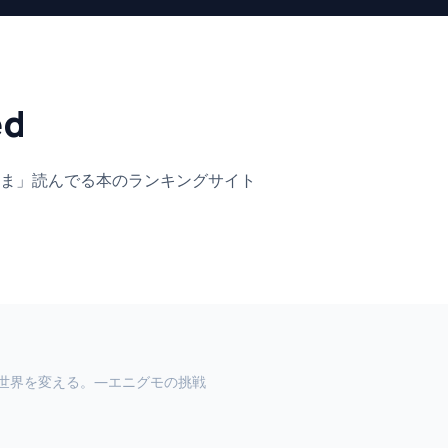
ed
ま」
読んでる本のランキングサイト
世界を変える。―エニグモの挑戦