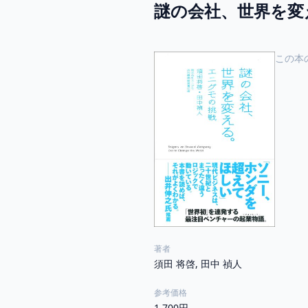
謎の会社、世界を変
この本
著者
須田 将啓, 田中 禎人
参考価格
1,700円