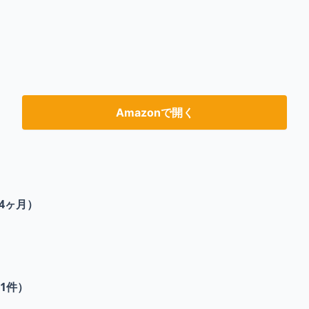
Amazonで開く
4ヶ月）
1
件）