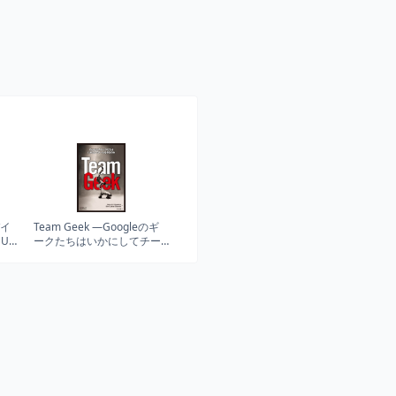
バイ
Team Geek ―Googleのギ
UX
ークたちはいかにしてチー
ムを作るのか