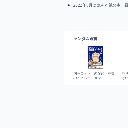
2022年9月に読んだ紙の本
ランダム選書
国産ロケットの父糸川英夫
や
のイノベーション
と
性
ス