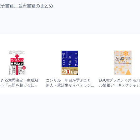
、電子書籍、音声書籍のまとめ
りきる意思決定 生成AI
コンサル一年目が学ぶこと
IA/UXプラクティス モ
いう「人間を超える知
新人・就活生からベテラン
ル情報アーキテクチャと
」を従える究極のビジネ
社員まで一生役立つ究極の
デザイン
スキル
ベーシックスキル30選