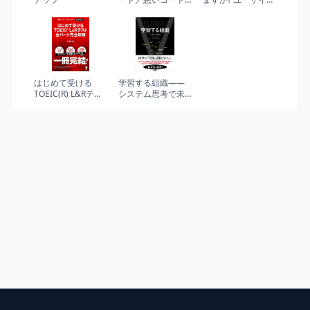
で学ぶ設計入門 ―
タフェースの心理
保守しやすい 成
学 (光文社新書)
長し続けるコード
の書き方
はじめて受ける
学習する組織――
TOEIC(R) L&Rテス
システム思考で未
ト 全パート完全攻
来を創造する
略【音声DL付】