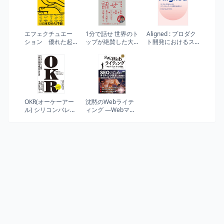
エフェクチュエー
1分で話せ 世界のト
Aligned : プロダク
ション 優れた起
ップが絶賛した大
ト開発におけるス
業家が実践する「5
事なことだけシン
テークホルダーと
つの原則」
プルに伝える技術
の関係性の築き方
OKR(オーケーアー
沈黙のWebライテ
ル) シリコンバレー
ィング —Webマー
式で大胆な目標を
ケッター ボーンの
達成する方法
激闘—〈SEOのた
めのライティング
教本〉