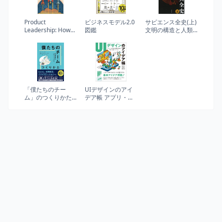
Product
ビジネスモデル2.0
サピエンス全史(上)
Leadership: How
図鑑
文明の構造と人類
Top Product
の幸福
Managers Launch
Awesome
Products and Build
Successful Teams
「僕たちのチー
UIデザインのアイ
ム」のつくりかた
デア帳 アプリ・
メンバーの強みを
Web制作の現場で
活かしきるリーダ
使える 基本＋実践
ーシップ 1on1チ
ノウハウ83
ェックシート特典
付き