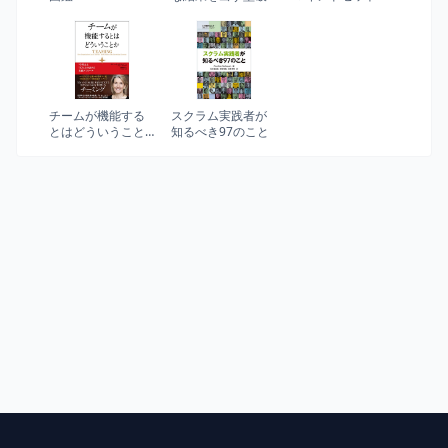
りな思考法
像力・好奇心・勇
気が目覚める驚異
の思考法
チームが機能する
スクラム実践者が
とはどういうこと
知るべき97のこと
か──「学習力」と
「実行力」を高め
る実践アプローチ