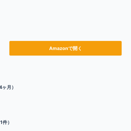
Amazonで開く
4ヶ月）
1
件）