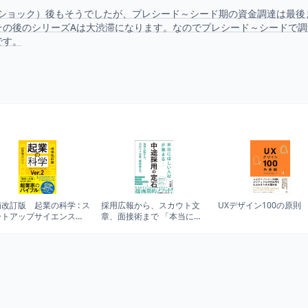
ンショック）後もそうでしたが、プレシード～シード期の資金調達は最
その後のシリーズAは大渋滞になります。なのでプレシード～シードで
です。
改訂版 起業の科学 : ス
採用広報から、スカウト文
UXデザイン100の原則
ートアップサイエンス
章、面接術まで 「本当にほ
2
しい人材」が集まる中途採
用の定石