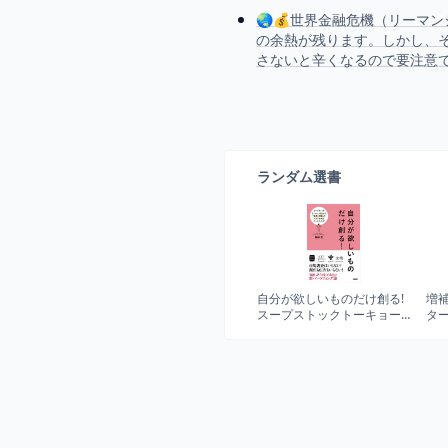
🌏💰世界金融危機（リーマ
の余熱が残ります。しかし、
さないと辛くなるので要注意
ランダム選書
自分が欲しいものだけ創る!
増補
スープストックトーキョー
タ
を生んだ『直感と共感』の
Ver.
スマイルズ流マーケティン
グ