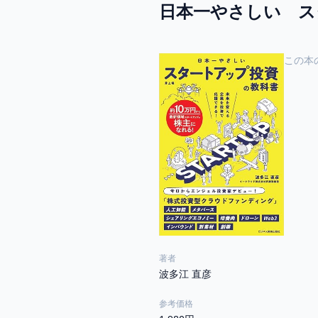
日本一やさしい ス
この本
著者
波多江 直彦
参考価格