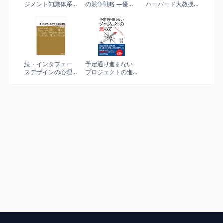
ジメント知識体系
の競争戦略 ―優れ
ハーバード大教授
ガイド PMBOKガイ
た戦略の条件
が教える人生とキ
ド 第6版(日本語)
(Hitotsubashi
ャリアを再構築す
Business Review
る方法
Books)
続・インタフェー
予定通り進まない
スデザインの心理
プロジェクトの進
学 ─ウェブやアプ
め方
リに新たな視点を
もたらす+100の指
針