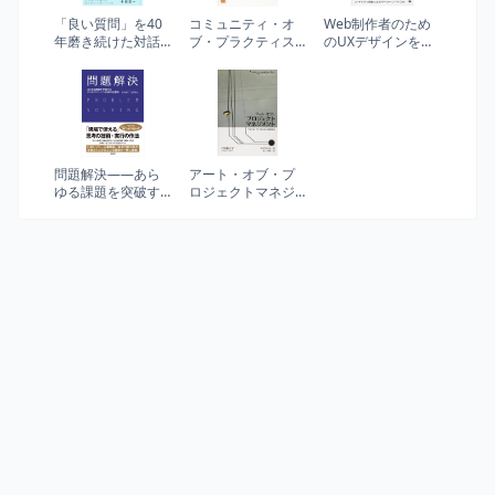
「良い質問」を40
コミュニティ・オ
Web制作者のため
年磨き続けた対話
ブ・プラクティス
のUXデザインをは
のプロがたどり着
―ナレッジ社会の
じめる本 ユーザビ
いた 「なぜ」と聞
新たな知識形態の
リティ評価からカ
かない質問術
実践 (Harvard
スタマージャーニ
Business School
ーマップまで
Press)
問題解決――あら
アート・オブ・プ
ゆる課題を突破す
ロジェクトマネジ
る ビジネスパーソ
メント ―マイクロ
ン必須の仕事術
ソフトで培われた
実践手法
(THEORY/IN/PRACTICE)