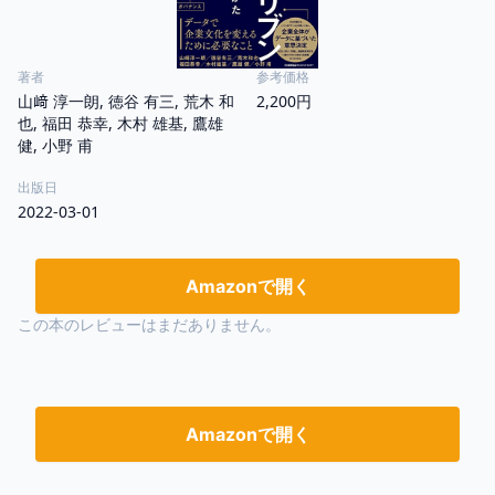
著者
参考価格
山﨑 淳一朗, 徳谷 有三, 荒木 和
2,200円
也, 福田 恭幸, 木村 雄基, 鷹雄
健, 小野 甫
出版日
2022-03-01
Amazonで開く
この本のレビューはまだありません。
Amazonで開く