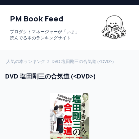
PM Book Feed
プロダクトマネージャーが「いま」
読んでる本のランキングサイト
人気の本ランキング
DVD 塩田剛三の合気道 (<DVD>)
DVD 塩田剛三の合気道 (<DVD>)