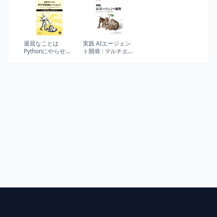
合理的な方法
業の新事業立ち上
げまで
退屈なことは
実践 AIエージェン
Pythonにやらせよ
ト開発 : マルチエー
う（第3版） : ノン
ジェントシステム
プログラマーにも
の設計と実装
できる自動化処理
プログラミング