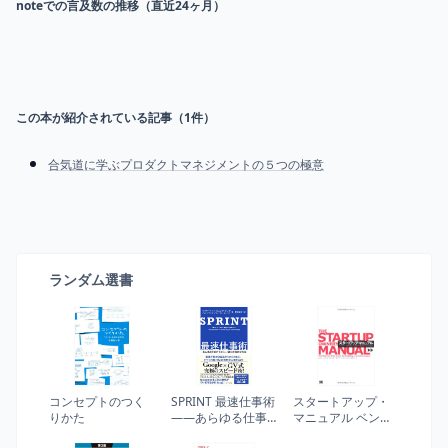
noteでの言及数の推移（直近24ヶ月）
この本が紹介されている記事（
1
件）
合気道に学ぶプロダクトマネジメントの５つの極意
ランダム選書
コンセプトのつく
SPRINT 最速仕事術
スタートアップ・
りかた
――あらゆる仕事
マニュアル ベンチ
がうまくいく最も
ャー創業から大企