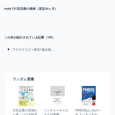
noteでの言及数の推移（直近24ヶ月）
この本が紹介されている記事（
1
件）
アロマテラピー検定1級合格。
ランダム選書
注目企業の実例か
ベンチャーキャピ
PMBOKはじめの一
ら学ぶパワポ作成
タルの実務
歩 スッキリわかる