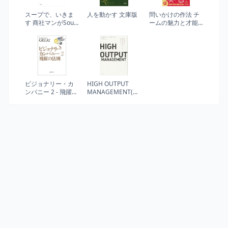
スープで、いきま
人を動かす 文庫版
問いかけの作法 チ
す 商社マンがSoup
ームの魅力と才能
Stock Tokyoを作る
を引き出す技術
【DL特典付き(未収
録原稿)】
ビジョナリー・カ
HIGH OUTPUT
ンパニー 2 - 飛躍の
MANAGEMENT(ハ
法則
イアウトプット マ
ネジメント) 人を育
て、成果を最大に
するマネジメント