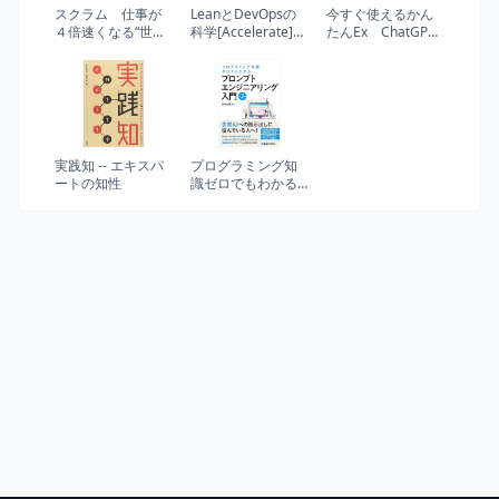
スクラム 仕事が
LeanとDevOpsの
今すぐ使えるかん
４倍速くなる“世界
科学[Accelerate]
たんEx ChatGPT
標準”のチーム戦術
テクノロジーの戦
仕事術&時短技 生
略的活用が組織変
成AI活用BESTセレ
革を加速する
クション
(impress top gear)
実践知 -- エキスパ
プログラミング知
ートの知性
識ゼロでもわかる
プロンプトエンジ
ニアリング入門 第2
版