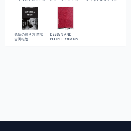
の見つけ方 人生の
バード・ビジネス
ーランスになっち
モヤモヤから解放
スクールを巣立つ
ゃいましたが税金
される自己理解メ
君たちへ
で損しない方法を
ソッド
教えてください! (サ
ンクチュアリ出版)
覚悟の磨き方 超訳
DESIGN AND
吉田松陰
PEOPLE Issue No.
(Sanctuary books)
2|他者たちとどう
生きるか