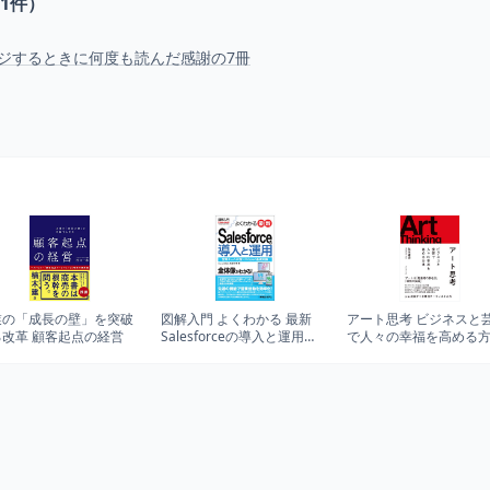
1
件）
ジするときに何度も読んだ感謝の7冊
業の「成長の壁」を突破
図解入門 よくわかる 最新
アート思考 ビジネスと
る改革 顧客起点の経営
Salesforceの導入と運用
で人々の幸福を高める
(How-nual Visual Guide
Book)