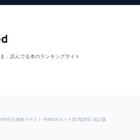
ed
ま」
読んでる本のランキングサイト
PMP完全攻略テキスト PMBOKガイド第7版対応 改訂版