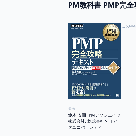
PM教科書 PMP完
この本
著者
鈴木 安而, PMアソシエイツ
株式会社, 株式会社NTTデー
タユニバーシティ