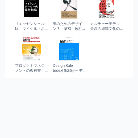
〔エッセンシャル
誰のためのデザイ
カルチャーモデル
版〕マイケル・ポ
ン？ 増補・改訂
最高の組織文化の
ーターの競争戦略
版 ―認知科学者
つくり方
のデザイン原論
プロダクトマネジ
Design Rule
メントの教科書
Index[第2版]― デ
PMの仕事を極める
ザイン、新・
― スキル、フレー
25+100の法則
ムワーク、プラク
ティス (Compass
Booksシリーズ)