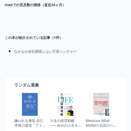
noteでの言及数の推移（直近24ヶ月）
この本が紹介されている記事（
1
件）
なかなか自社開発しないIT系ベンチャー
ランダム選書
嫌われる勇気 自己
人生の経営戦略
Measure What
啓発の源流「アド
――自分の人生を
Matters 伝説のベ
ラー」の教え
自分で考えて生き
ンチャー投資家が