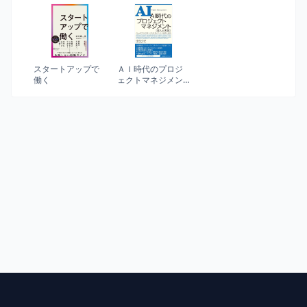
るための戦略コン
Googleに教えた成
セプト20
功手法 OKR (メジャ
ー・ホワット・マ
ターズ)
スタートアップで
ＡＩ時代のプロジ
働く
ェクトマネジメン
ト 導入と実践