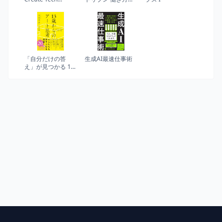
Products
革で組織が壊れる
Customers Love
前に
(Silicon Valley
Product Group)
「自分だけの答
生成AI最速仕事術
え」が見つかる 13
歳からのアート思
考