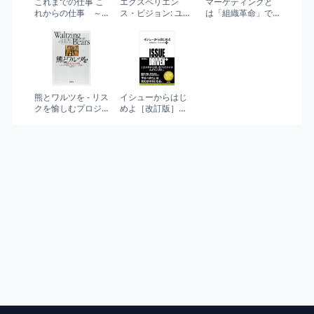
これまでの仕事 こ
エクスペリエン
マーケティングと
れからの仕事 ～
ス・ビジョン: ユー
は「組織革命」で
たった1人から現実
ザーを見つめてう
ある。 個人も会社
を変えていくアジ
れしい体験を企画
も劇的に成長する
ャイルという方法
するビジョン提案
森岡メソッド
型デザイン手法
熊とワルツを - リス
イシューからはじ
クを愉しむプロジ
めよ［改訂版］
ェクト管理
――知的生産の
「シンプルな本
質」