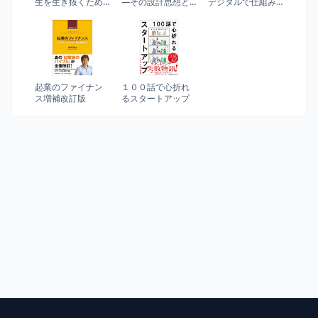
生を生き抜くため
―その設計思想と
デジタルで仕組み
の哲学・思想のキ
哲学
化できる、2年で25
ーコンセプト50
倍増の顧客分析マ
ーケティング
起業のファイナン
１００話で心折れ
ス増補改訂版
るスタートアップ