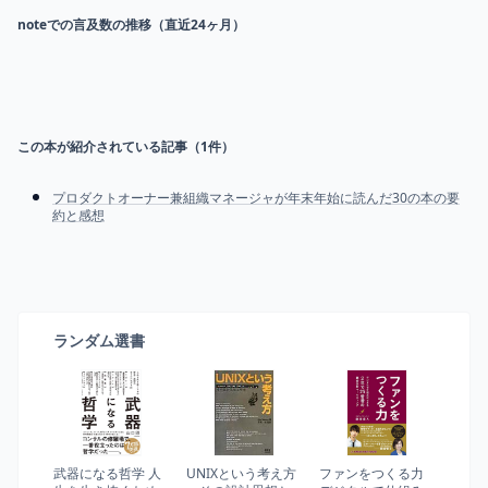
noteでの言及数の推移（直近24ヶ月）
この本が紹介されている記事（
1
件）
プロダクトオーナー兼組織マネージャが年末年始に読んだ30の本の要
約と感想
ランダム選書
武器になる哲学 人
UNIXという考え方
ファンをつくる力