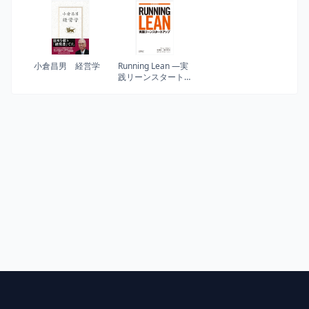
カニズム (ハーパー
コリンズ・ノンフ
ィクション)
小倉昌男 経営学
Running Lean ―実
践リーンスタート
アップ (THE LEAN
SERIES)