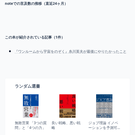
noteでの言及数の推移（直近24ヶ月）
この本が紹介されている記事（
1
件）
『ワンルームから宇宙をのぞく』糸川英夫が最後にやりたかったこと
ランダム選書
無敗営業 「3つの質
良い戦略、悪い戦
ジョブ理論 イノベ
問」と「4つの力」
略
ーションを予測可
能にする消費のメ