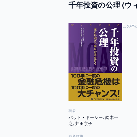
千年投資の公理 (ウ
この本
著者
パット・ドーシー, 鈴木一
之, 井田京子
参考価格