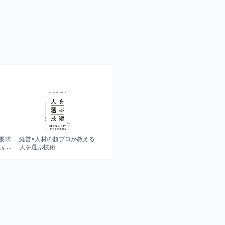
]要求
経営×人材の超プロが教える
現す
人を選ぶ技術
ます