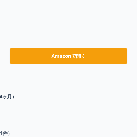
Amazonで開く
4ヶ月）
1
件）