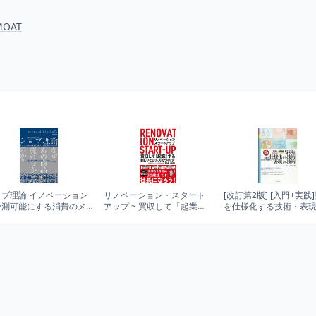
 MOAT
ョブ理論 イノベーション
リノベーション・スタート
[改訂第2版] [入門+実践
予測可能にする消費のメ
アップ ~ 買収して「起業」
を仕様化する技術・表
ズム (ハーパーコリン
する新しいビジネスのつく
る技術 -仕様が書けてい
・ノンフィクション)
り方
か?