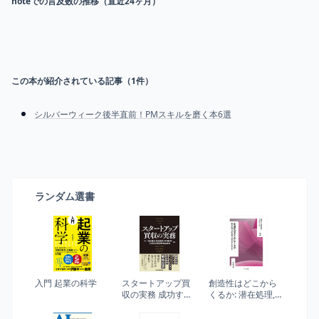
noteでの言及数の推移（直近24ヶ月）
この本が紹介されている記事（
1
件）
シルバーウィーク後半直前！PMスキルを磨く本6選
ランダム選書
入門 起業の科学
スタートアップ買
創造性はどこから
収の実務 成功する
くるか: 潜在処理,外
オープンイノベー
的資源,身体性から
ションのための戦
考える (越境する認