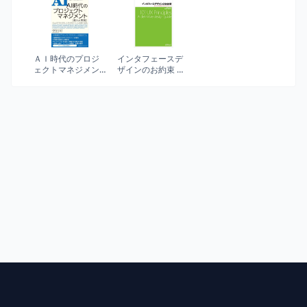
略投資
知科学)
ＡＩ時代のプロジ
インタフェースデ
ェクトマネジメン
ザインのお約束 ―
ト 導入と実践
優れたUXを実現す
るための101のルー
ル