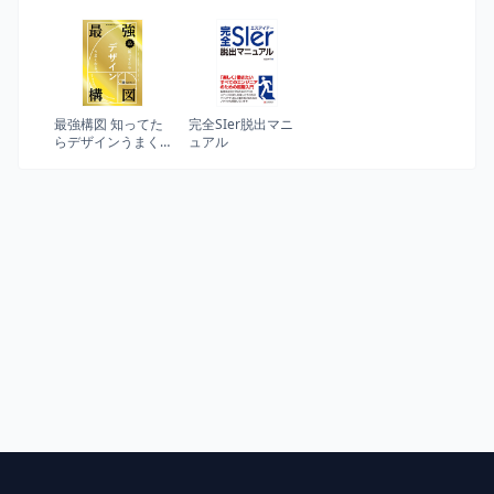
ガイド PMBOKガイ
Analysis
ド 第6版(日本語)
最強構図 知ってた
完全SIer脱出マニ
らデザインうまく
ュアル
なる。