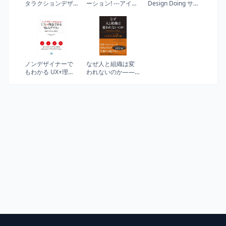
タラクションデザ
ーション! ---アイデ
Design Doing サー
インの極意
アや技術から新し
ビスデザインの実
い製品・サービス
践
を創る24ステップ
ノンデザイナーで
なぜ人と組織は変
もわかる UX+理論
われないのか――
で作るWebデザイ
ハーバード流 自己
ン
変革の理論と実践