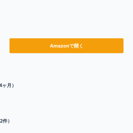
Amazonで開く
4ヶ月）
2
件）