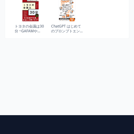
トヨタの会議は30
ChatGPT はじめて
分 ~GAFAMや
のプロンプトエン
BATHにも負けない
ジニアリング (生成
最速・骨太のビジ
AI を自在に使いこ
ネスコミュニケー
なして仕事を効率
ション術
化！)