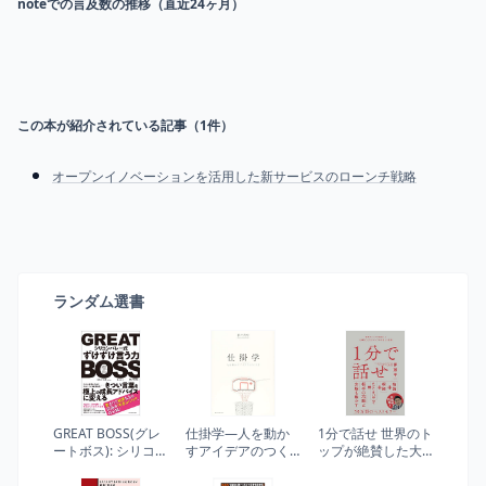
noteでの言及数の推移（直近24ヶ月）
この本が紹介されている記事（
1
件）
オープンイノベーションを活用した新サービスのローンチ戦略
ランダム選書
GREAT BOSS(グレ
仕掛学―人を動か
1分で話せ 世界のト
ートボス): シリコン
すアイデアのつく
ップが絶賛した大
バレー式ずけずけ
り方
事なことだけシン
言う力
プルに伝える技術